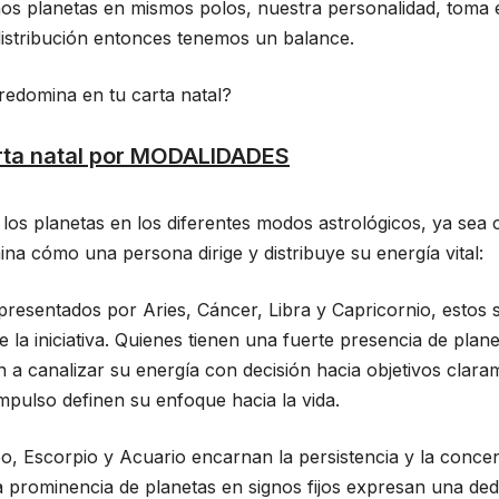
s planetas en mismos polos, nuestra personalidad, toma es
istribución entonces tenemos un balance.
redomina en tu carta natal?
arta natal por MODALIDADES
 los planetas en los diferentes modos astrológicos, ya sea ca
na cómo una persona dirige y distribuye su energía vital:
resentados por Aries, Cáncer, Libra y Capricornio, estos s
e la iniciativa. Quienes tienen una fuerte presencia de plan
n a canalizar su energía con decisión hacia objetivos clara
 impulso definen su enfoque hacia la vida.
o, Escorpio y Acuario encarnan la persistencia y la concen
 prominencia de planetas en signos fijos expresan una ded