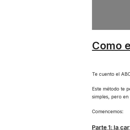
Como em
Te cuento el AB
Este método te p
simples, pero en
Comencemos:
Parte 1: la c