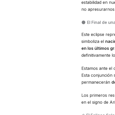
estabilidad en nu
no apresurarnos
🌑
El Final de un
Este eclipse rep
simboliza el
naci
en los últimos g
definitivamente 
Estamos ante el 
Esta conjunción
permanecerán
d
Los primeros resu
en el signo de Ar