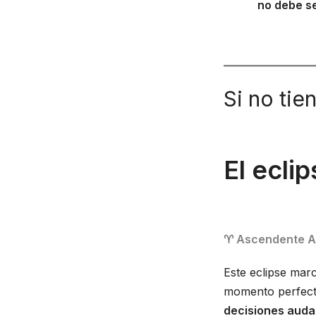
no debe s
Si no tie
El ecli
♈ Ascendente Ar
Este eclipse mar
momento perfecto
decisiones auda