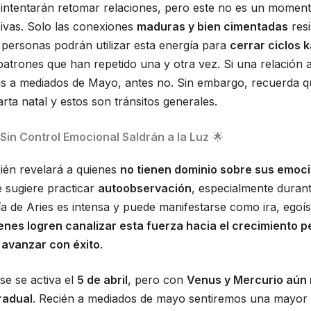
intentarán retomar relaciones, pero este no es un momen
sivas. Solo las conexiones
maduras y bien cimentadas
resi
 personas podrán utilizar esta energía para
cerrar ciclos 
atrones que han repetido una y otra vez. Si una relación 
ás a mediados de Mayo, antes no. Sin embargo, recuerda 
arta natal y estos son tránsitos generales.
Sin Control Emocional Saldrán a la Luz
🌟
bién revelará a quienes
no tienen dominio sobre sus emoci
e sugiere practicar
autoobservación
, especialmente duran
ía de Aries es intensa y puede manifestarse como ira, egoí
enes logren canalizar esta fuerza hacia el crecimiento p
 avanzar con éxito
.
se se activa el
5 de abril
, pero con
Venus y Mercurio aún
radual
. Recién a mediados de mayo sentiremos una mayor 