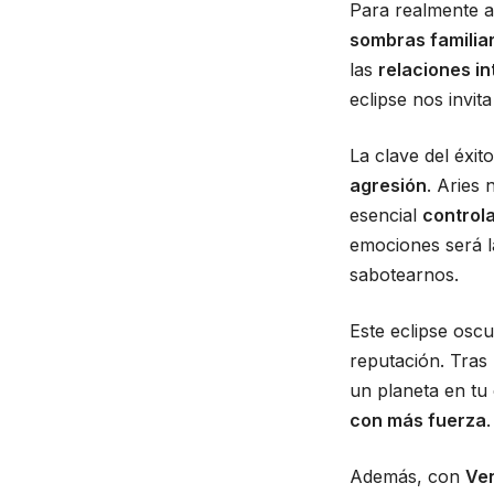
Para realmente 
sombras familia
las
relaciones i
eclipse nos invit
La clave del éxi
agresión
. Aries
esencial
control
emociones será l
sabotearnos.
Este eclipse osc
reputación. Tras 
un planeta en tu
con más fuerza
.
Además, con
Ven