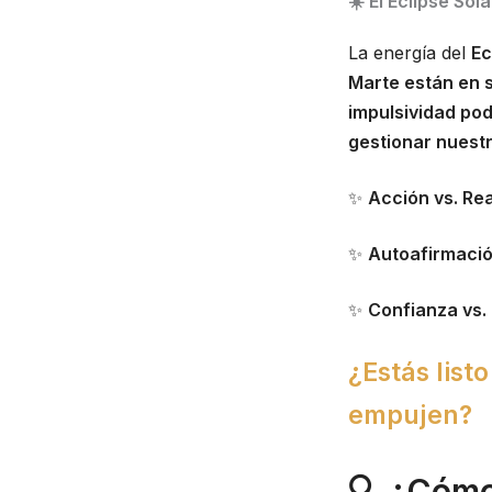
☀️
El Eclipse Sol
La energía del
Ec
Marte están en s
impulsividad pod
gestionar nuest
✨
Acción vs. Re
✨
Autoafirmació
✨
Confianza vs.
¿Estás list
empujen?
🔍 ¿Cómo