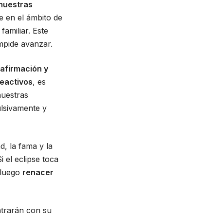
nuestras
e en el ámbito de
familiar. Este
mpide avanzar.
oafirmación y
reactivos
, es
nuestras
ulsivamente y
ad, la fama y la
 el eclipse toca
 luego
renacer
trarán con su