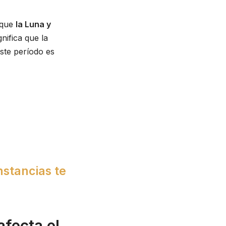
 que
la Luna y
gnifica que la
ste período es
nstancias te
fecta el