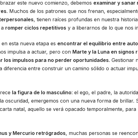
abrazar este nuevo comienzo, debemos
examinar y sanar 
res
. Muchos de los patrones que nos frenan, especialment
nterpersonales
, tienen raíces profundas en nuestra historia 
a a
romper ciclos repetitivos
y a liberarnos de lo que nos i
to en esta nueva etapa es
encontrar el equilibrio entre aut
 nos impulsa a actuar, pero con
Marte y la Luna en signos 
ar los impulsos para no perder oportunidades
. Gestionar 
a diferencia entre construir un camino sólido o actuar imp
urece
la figura de lo masculino
: el ego, el padre, la autorid
la oscuridad, emergemos con una nueva forma de brillar. Si
 carta natal, aquello se verá opacado temporalmente, para
us y Mercurio retrógrados
, muchas personas se reencon