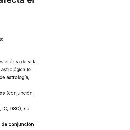
s:
s el área de vida.
astrológica te
de astrología,
les
(conjunción,
 IC, DSC)
, su
e de conjunción