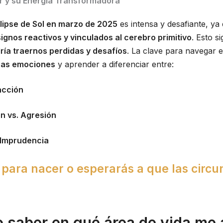
ar y su Energía Transformadora
lipse de Sol en marzo de 2025
es intensa y desafiante, ya
ignos reactivos y vinculados al cerebro primitivo
. Esto si
ría traernos perdidas y desafíos
. La clave para navegar e
ras emociones
y aprender a diferenciar entre:
acción
n vs. Agresión
 Imprudencia
o para nacer o esperarás a que las circu
 saber en qué área de vida me a