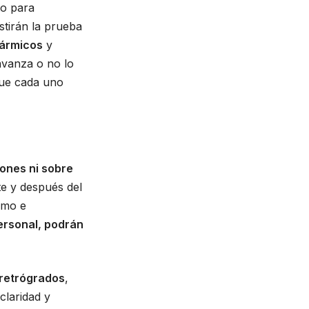
to para
stirán la prueba
kármicos
y
avanza o no lo
que cada uno
ones ni sobre
te y después del
smo e
ersonal, podrán
 retrógrados
,
claridad y