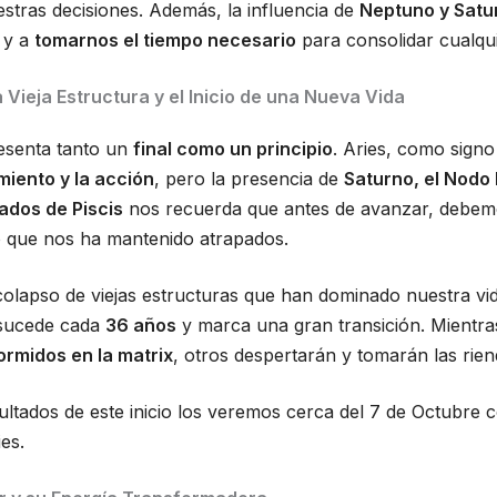
estras decisiones. Además, la influencia de
Neptuno y Satu
 y a
tomarnos el tiempo necesario
para consolidar cualqu
a Vieja Estructura y el Inicio de una Nueva Vida
resenta tanto un
final como un principio
. Aries, como sign
miento y la acción
, pero la presencia de
Saturno, el Nodo
rados de Piscis
nos recuerda que antes de avanzar, debem
lo que nos ha mantenido atrapados.
colapso de viejas estructuras que han dominado nuestra v
 sucede cada
36 años
y marca una gran transición. Mientra
ormidos en la matrix
, otros despertarán y tomarán las rien
ltados de este inicio los veremos cerca del 7 de Octubre c
ies.