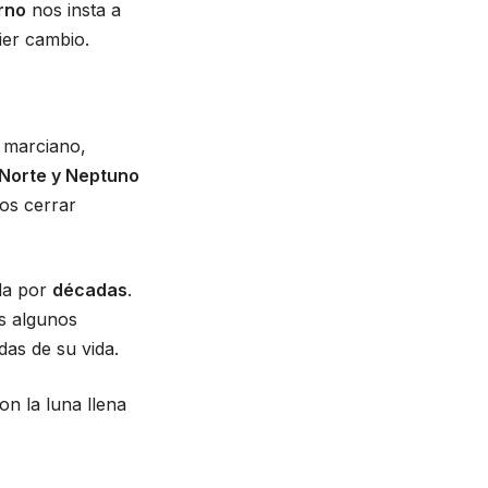
rno
nos insta a
ier cambio.
o marciano,
 Norte y Neptuno
os cerrar
ida por
décadas
.
s algunos
das de su vida.
on la luna llena