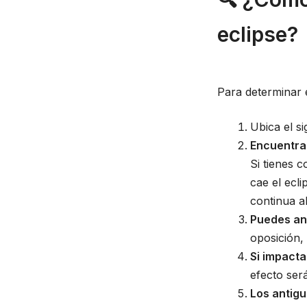
eclipse?
Para determinar e
Ubica el s
Encuentra
Si tienes 
cae el ecl
continua a
Puedes ana
oposición, 
Si impacta
efecto ser
Los antigu