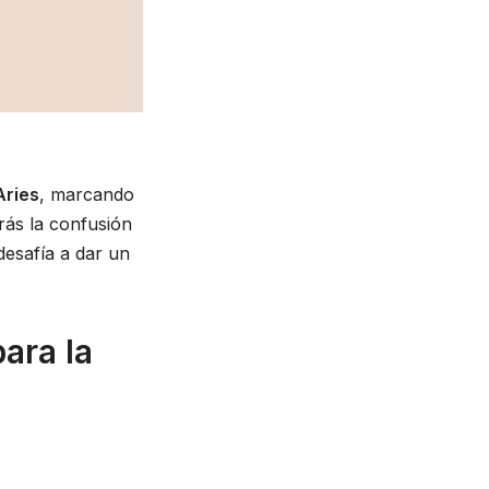
Aries
, marcando
trás la confusión
desafía a dar un
ara la