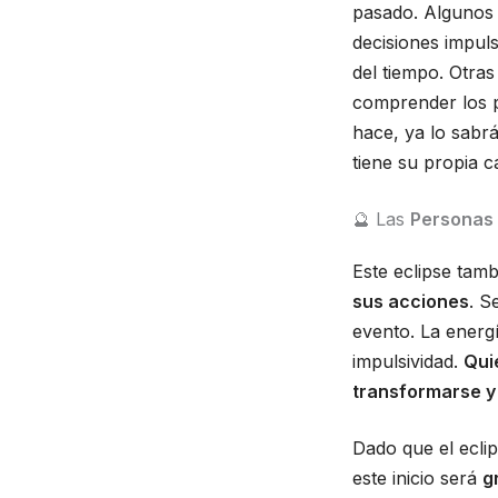
pasado. Algunos 
decisiones impul
del tiempo. Otras
comprender los p
hace, ya lo sabr
tiene su propia c
🔮 Las
Personas 
Este eclipse tam
sus acciones
. S
evento. La energ
impulsividad.
Qui
transformarse y
Dado que el eclip
este inicio será
g