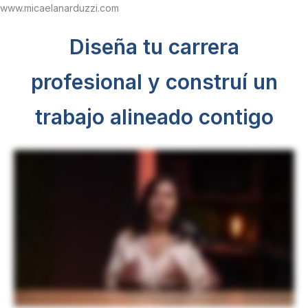
Ir
www.micaelanarduzzi.com
al
contenido
Diseña tu carrera
profesional
y construí un
trabajo alineado contigo