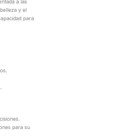
entada a las
belleza y el
 capacidad para
os.
.
cisiones.
ones para su