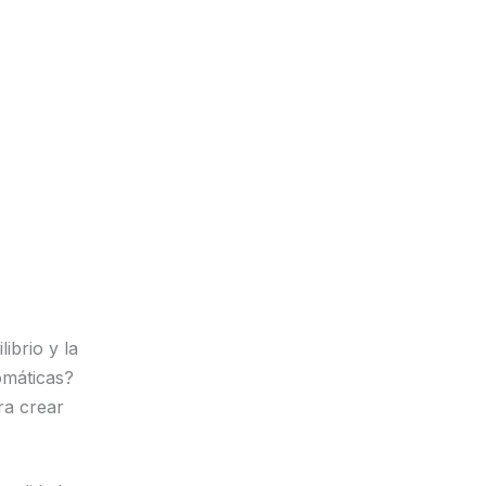
ibrio y la
lomáticas?
ra crear