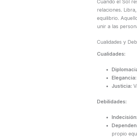
Cuando el Sol res
relaciones. Libra
equilibrio. Aque
unir a las person
Cualidades y Debi
Cualidades:
Diplomaci
Elegancia:
Justicia:
Va
Debilidades:
Indecisión
Dependenc
propio equi