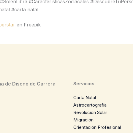
 #SolenLibra #CaracterísticasZodiacales #DescubreTuPers
atal #carta natal
perstar
en Freepik
a de Diseño de Carrera
Servicios
Carta Natal
Astrocartografía
Revolución Solar
Migración
Orientación Profesional