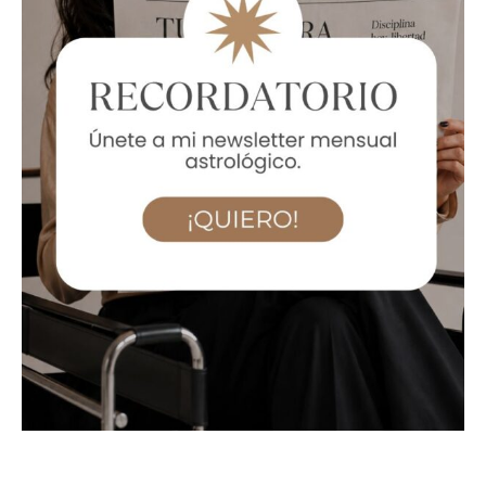
Deja un comentario
/
Blog Astrológico
/
Micaela Narduzzi
Piscis, el duodécimo signo del zodiaco, nos sumerge
en una dimensión de sensibilidad y conexión que
trasciende lo individual. Es el momento en que nos
damos cuenta de que los sentimientos que
experimentamos también son compartidos por otros.
En este nivel de conciencia, nos elevamos espiritual y
emocionalmente, experimentando una conexión
profunda con la humanidad y la empatía colectiva.
Artículos gratuitos
,
Piscis
Piscis: la empatía que transforma el
alma colectiva
Deja un comentario
/
Artículos gratuitos
,
Piscis
/
Micaela
Narduzzi