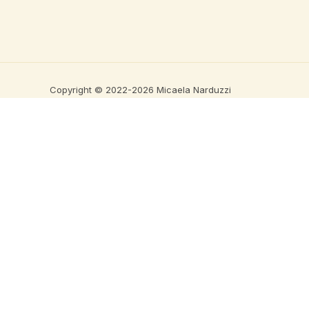
Copyright © 2022-2026 Micaela Narduzzi
Nombre
*
Nombre
Email
*
Email