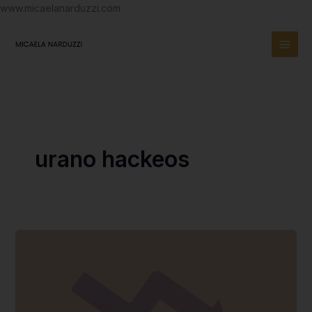
Ir
www.micaelanarduzzi.com
al
contenido
urano hackeos