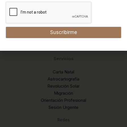
Consultoría Astrológica
Contáctanos
Política de Devoluciones
Suscribirme
Programa de Diseño de Carrera
Inicio
Servicios
Carta Natal
Astrocartografía
Revolución Solar
Migración
Orientación Profesional
Sesión Urgente
Redes