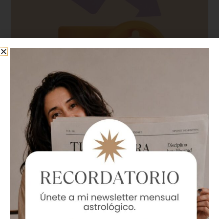
Blog Astrológico
,
Tránsitos Astrológicos
Urano en grado 29 de Tauro: El
desborde de la economía
Deja un comentario
/
Blog Astrológico
,
Tránsitos
Astrológicos
/
Micaela Narduzzi