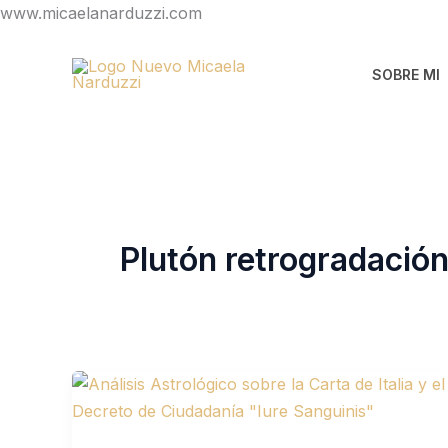
Ir
www.micaelanarduzzi.com
al
contenido
SOBRE MI
Plutón retrogradación