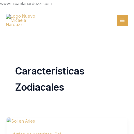
Ir
www.micaelanarduzzi.com
al
contenido
Características
Zodiacales