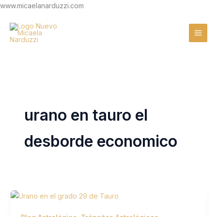
Ir
www.micaelanarduzzi.com
al
contenido
urano en tauro el
desborde economico