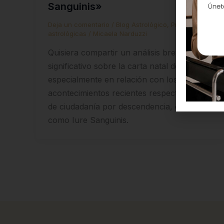
Sanguinis»
Deja un comentario
/
Blog Astrológico
,
Predicciones
astrológicas
/
Micaela Narduzzi
Quisiera compartir un análisis breve pero
significativo sobre la carta natal de Italia,
especialmente en relación con los
acontecimientos recientes respecto a la ley
de ciudadanía por descendencia, conocida
como Iure Sanguinis.