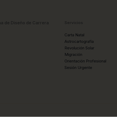
a de Diseño de Carrera
Servicios
Carta Natal
Astrocartografía
Revolución Solar
Migración
Orientación Profesional
Sesión Urgente