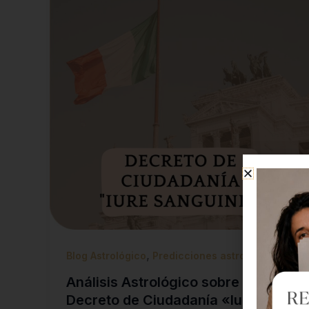
,
Blog Astrológico
Predicciones astrológicas
Análisis Astrológico sobre el
Decreto de Ciudadanía «Iure