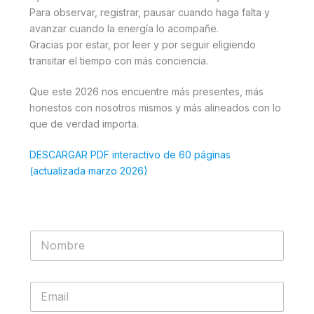
Para observar, registrar, pausar cuando haga falta y
avanzar cuando la energía lo acompañe.
Gracias por estar, por leer y por seguir eligiendo
transitar el tiempo con más conciencia.
Que este 2026 nos encuentre más presentes, más
honestos con nosotros mismos y más alineados con lo
que de verdad importa.
DESCARGAR PDF interactivo de 60 páginas
(actualizada marzo 2026)
E
N
m
o
a
m
i
b
l
E
r
N
m
e
o
a